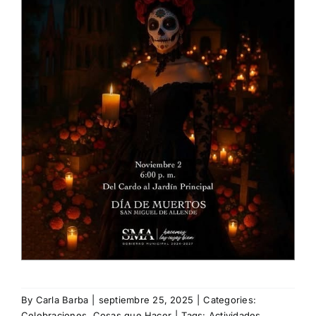
By
Carla Barba
|
septiembre 25, 2025
|
Categories:
Celebraciones
,
Cosas que Hacer
|
Tags:
Actividades
,