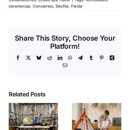
ceremonias
,
Conciertos
,
Desfile
,
Fiesta
Share This Story, Choose Your
Platform!
Facebook
X
Bluesky
Reddit
LinkedIn
WhatsApp
Telegram
Tumblr
Pinterest
Xing
Email
Related Posts
Barras de
Maquillaje
Access: Un
Profesional
“Reset”
n
y Artístico
Mental en