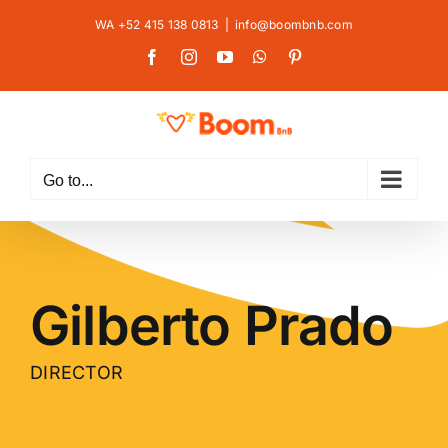
Skip
WA +52 415 138 0813
|
info@boombnb.com
to
Facebook
Instagram
YouTube
WhatsApp
Pinterest
content
Go to...
Gilberto Prado
DIRECTOR