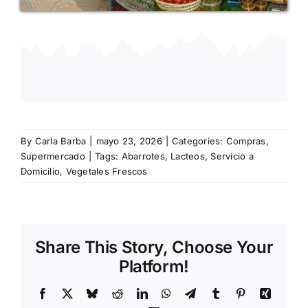
By
Carla Barba
|
mayo 23, 2026
|
Categories:
Compras
,
Supermercado
|
Tags:
Abarrotes
,
Lacteos
,
Servicio a
Domicilio
,
Vegetales Frescos
Share This Story, Choose Your
Platform!
Facebook
X
Bluesky
Reddit
LinkedIn
WhatsApp
Telegram
Tumblr
Pinterest
Xing