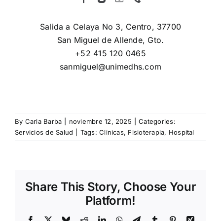
Salida a Celaya No 3, Centro, 37700
San Miguel de Allende, Gto.
+52 415 120 0465
sanmiguel@unimedhs.com
By
Carla Barba
|
noviembre 12, 2025
|
Categories:
Servicios de Salud
|
Tags:
Clinicas
,
Fisioterapia
,
Hospital
Share This Story, Choose Your
Platform!
Facebook
X
Bluesky
Reddit
LinkedIn
WhatsApp
Telegram
Tumblr
Pinterest
Xing