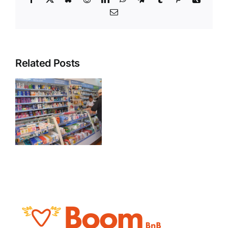
Email
Related Posts
s