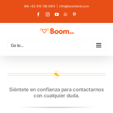
Skip
WA +52 415 138 0813
|
info@boombnb.com
to
Facebook
Instagram
YouTube
WhatsApp
Pinterest
content
Go to...
Siéntete en confianza para contactarnos
con cualquier duda.